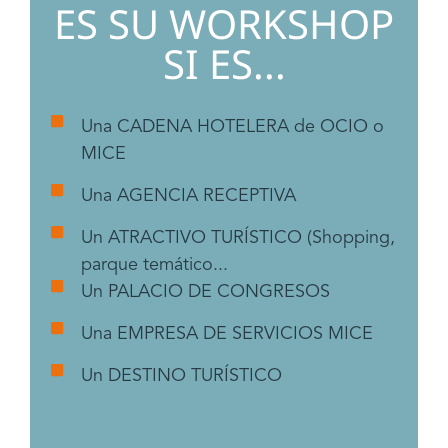
ES SU WORKSHOP
SI ES...
Una CADENA HOTELERA de OCIO o
MICE
Una AGENCIA RECEPTIVA
Un ATRACTIVO TURÍSTICO (Shopping,
parque temático...
Un PALACIO DE CONGRESOS
Una EMPRESA DE SERVICIOS MICE
Un DESTINO TURÍSTICO